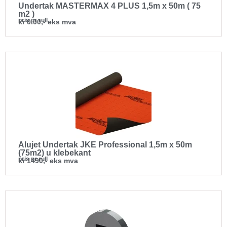
Undertak MASTERMAX 4 PLUS 1,5m x 50m ( 75
m2 )
pris pr rull
kr 0.00,- eks mva
Alujet Undertak JKE Professional 1,5m x 50m
(75m2) u klebekant
pris pr rull
kr 1490,- eks mva