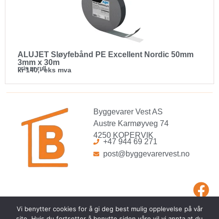
ALUJET Sløyfebånd PE Excellent Nordic 50mm
3mm x 30m
pris pr rull
kr 140,- eks mva
Byggevarer Vest AS
Austre Karmøyveg 74
4250 KOPERVIK
+47 944 69 271
post@byggevarervest.no
Vi benytter cookies for å gi deg best mulig opplevelse på vår
site. Hvis du fortsetter å benytte siden våre vil vi annta at du