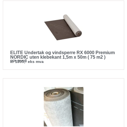
ELITE Undertak og vindsperre RX 6000 Premium
NORDIC uten klebekant 1,5m x 50m ( 75 m2 )
pris pr rull
kr 1395,- eks mva