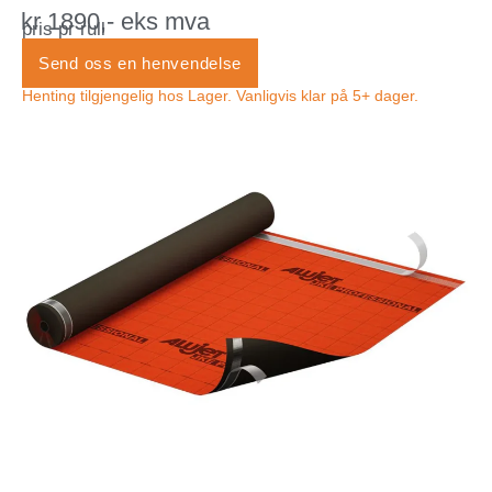
kr 1890,- eks mva
pris pr rull
Send oss en henvendelse
Henting tilgjengelig hos Lager. Vanligvis klar på 5+ dager.