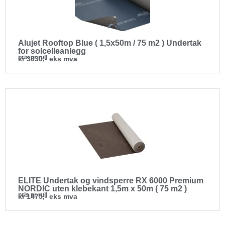
Alujet Rooftop Blue ( 1,5x50m / 75 m2 ) Undertak
for solcelleanlegg
pris pr rull
kr 3630,- eks mva
ELITE Undertak og vindsperre RX 6000 Premium
NORDIC uten klebekant 1,5m x 50m ( 75 m2 )
pris pr rull
kr 1475,- eks mva