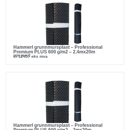
Hammerl grunnmursplast – Professional
Premium PLUS 600 g/m2 – 2,4mx20m
pris pr rull
kr 1245,- eks mva
Hammerl grunnmursplast – Professional
Premium PLUS 600 g/m2 – 2mx20m