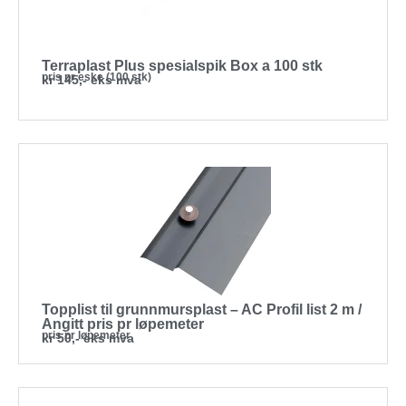
Terraplast Plus spesialspik Box a 100 stk
pris pr eske (100 stk)
kr 145,- eks mva
Topplist til grunnmursplast – AC Profil list 2 m /
Angitt pris pr løpemeter
pris pr løpemeter
kr 50,- eks mva