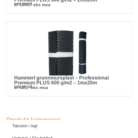
pris pr rull
kr 1090,- eks mva
Hammerl grunnmursplast – Professional
Premium PLUS 600 g/m2 – 1mx20m
pris pr rull
kr 595,- eks mva
Produkt kategorier
Takstein i tegl