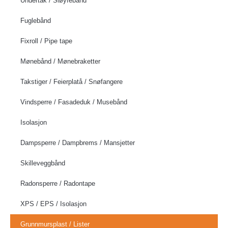
Undertak / Sløyfebånd
Fuglebånd
Fixroll / Pipe tape
Mønebånd / Mønebraketter
Takstiger / Feierplatå / Snøfangere
Vindsperre / Fasadeduk / Musebånd
Isolasjon
Dampsperre / Dampbrems / Mansjetter
Skilleveggbånd
Radonsperre / Radontape
XPS / EPS / Isolasjon
Grunnmursplast / Lister