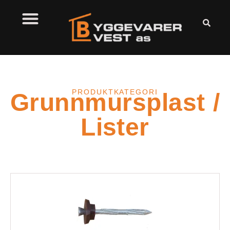
PRODUKTKATEGORI
Grunnmursplast /
Lister