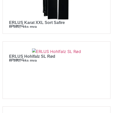
ERLUS Karat XXL Sort Safire
pris pr m2
kr 585,- eks mva
ERLUS Hohlfalz SL Rød
pris pr m2
kr 390,- eks mva