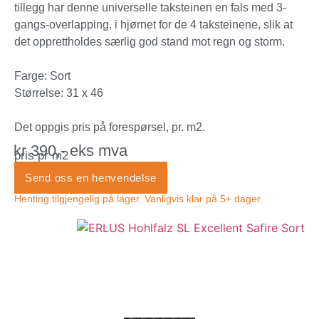
tillegg har denne universelle taksteinen en fals med 3-
gangs-overlapping, i hjørnet for de 4 taksteinene, slik at
det opprettholdes særlig god stand mot regn og storm.
Farge: Sort
Størrelse: 31 x 46
Det oppgis pris på forespørsel, pr. m2.
kr 390,- eks mva
pris pr m2
Send oss en henvendelse
Henting tilgjengelig på lager. Vanligvis klar på 5+ dager.