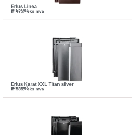
Erlus Linea
pris pr m2
kr 475,- eks mva
Erlus Karat XXL Titan silver
pris pr m2
kr 585,- eks mva