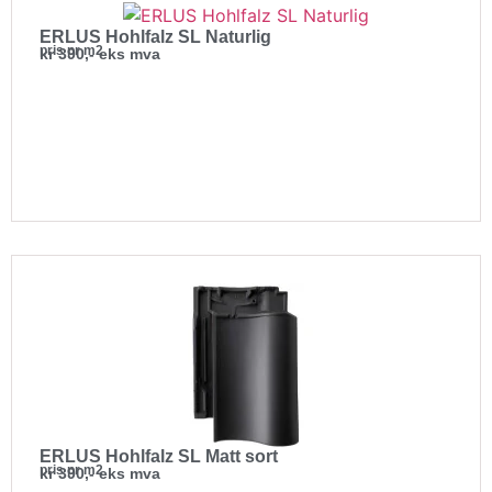
ERLUS Hohlfalz SL Naturlig
pris pr m2
kr 390,- eks mva
ERLUS Hohlfalz SL Matt sort
pris pr m2
kr 390,- eks mva