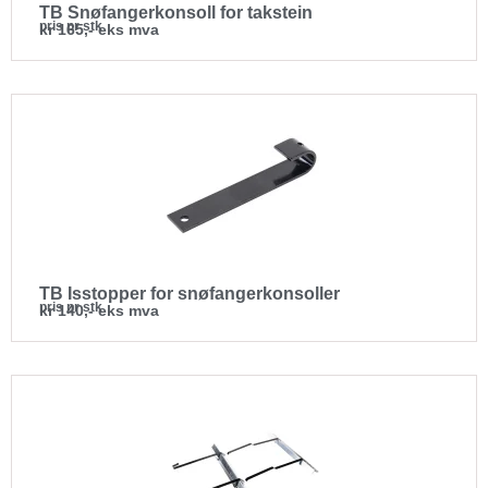
TB Snøfangerkonsoll for takstein
pris pr stk
kr 165,- eks mva
TB Isstopper for snøfangerkonsoller
pris pr stk
kr 140,- eks mva