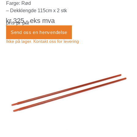
Farge: Rød
– Dekklengde 115cm x 2 stk
kr 325,- eks mva
pris pr par
Send oss en henvendelse
Ikke på lager. Kontakt oss for levering