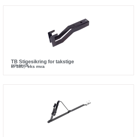
TB Stigesikring for takstige
pris pr stk
kr 380,- eks mva