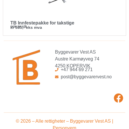
TB Innfestepakke for takstige
pris pr stk
kr 535,- eks mva
Byggevarer Vest AS
Austre Karmøyveg 74
4250 KOPERVIK
+47 944 69 271
post@byggevarervest.no
© 2026 – Alle rettigheter – Byggevarer Vest AS |
Personvern