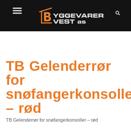
TB Gelenderrør
for
snøfangerkonsoll
– rød
TB Gelenderrør for snøfangerkonsoller – rød