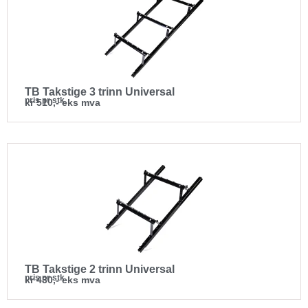
TB Takstige 3 trinn Universal
pris pr stk
kr 510,- eks mva
TB Takstige 2 trinn Universal
pris pr stk
kr 430,- eks mva